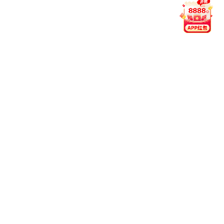
据与直播生态。
在推动行业标准提升的同时，半岛在线注册-半岛bandao(中
国)积极拓展创新边界，以高效响应用户需求为目标，逐步形
成独有的技术优势与服务口碑。
用户至
倾听用户声音，从细节中优化每一次访问体
上：
验。
科技驱
以智能系统支撑平台运行，提升数据响应速度
动：
与准确度。
责任引
坚守合规运营标准，构建值得信赖的体育信息
领：
环境。