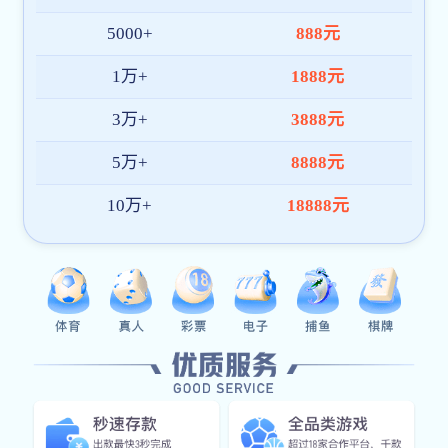
持续优化产品架构与内容体验，致力于成为全球领先的半岛
在线注册-半岛bandao(中国)平台。