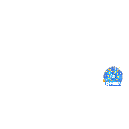
台正常秩序造成干扰。
版本更新记录
点击查看每次更新的重点改动，半岛在线注册将持续优化用
户体验。
v6.3.0 · 发布于 2025年10月
新增跨设备同步机制，收藏与偏好可随账号迁移。
推荐系统升级，结合用户习惯提供个性化赛事推荐。
新增教学视频栏目，涵盖常见赛制与操作流程，适合