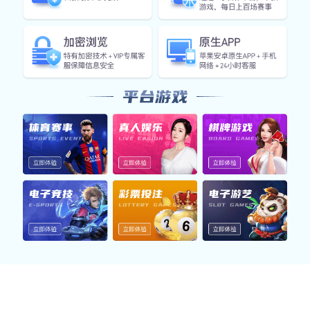
智能引擎实时数据快照
利用半岛在线注册构建的智能分析系统，实时捕捉各项运行
数据，提升平台的响应效率与数据稳定性。
响应速度
0.18s
平均页面加载
AI推荐准确率