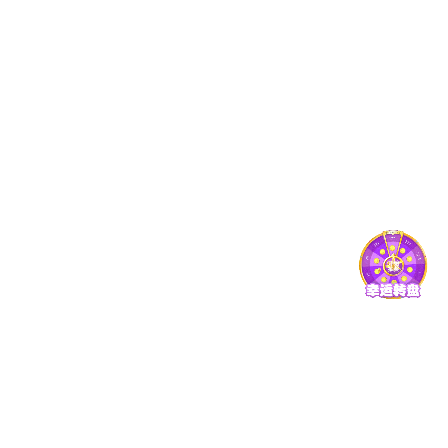
台正常秩序造成干扰。
版本更新记录
点击查看每次更新的重点改动，半岛在线注册将持续优化用
户体验。
v6.3.0 · 发布于 2025年10月
新增跨设备同步机制，收藏与偏好可随账号迁移。
推荐系统升级，结合用户习惯提供个性化赛事推荐。
新增教学视频栏目，涵盖常见赛制与操作流程，适合