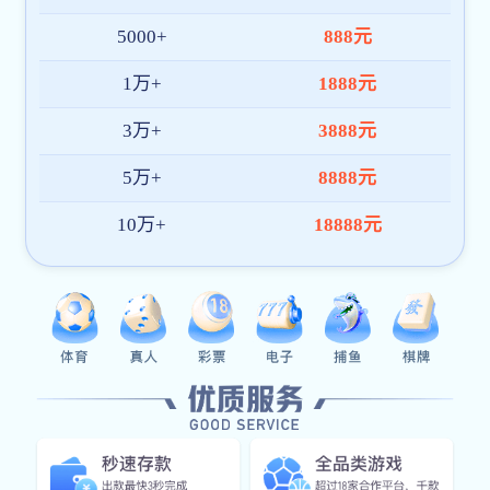
持续优化产品架构与内容体验，致力于成为全球领先的半岛
在线注册-半岛bandao(中国)平台。